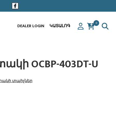
0
DEALER LOGIN
ԿԱՏԱԼՈԳ
ակի OCBP-403DT-U
տակի տպիչներ