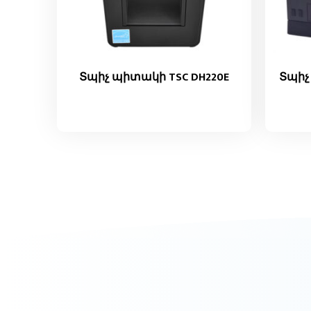
Տպիչ պիտակի TSC DH220E
Տպիչ