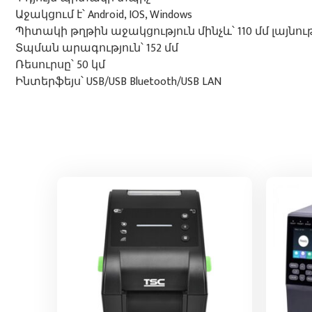
Աջակցում է՝ Android, IOS, Windows
Պիտակի թղթին աջակցություն մինչև՝ 110 մմ լայնու
Տպման արագություն՝ 152 մմ
Ռեսուրսը՝ 50 կմ
Ինտերֆեյս՝ USB/USB Bluetooth/USB LAN