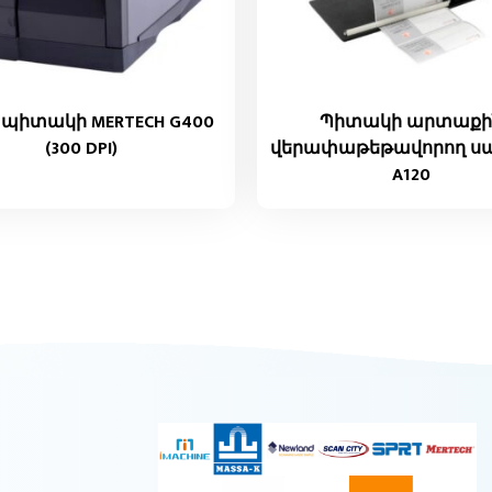
 պիտակի MERTECH G400
Պիտակի արտաքի
(300 DPI)
վերափաթեթավորող սա
A120