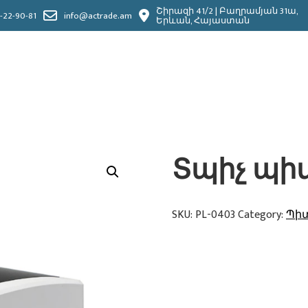
Շիրազի 41/2 | Բաղրամյան 31ա,
-22-90-81
info@actrade.am
Երևան, Հայաստան
Տպիչ պիտ
SKU:
PL-0403
Category:
Պի