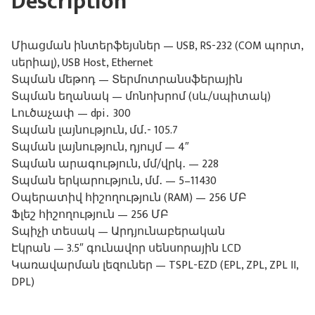
Description
Միացման ինտերֆեյսներ — USB, RS-232 (COM պորտ,
սերիալ), USB Host, Ethernet
Տպման մեթոդ — Տերմոտրանսֆերային
Տպման եղանակ — մոնոխրոմ (սև/սպիտակ)
Լուծաչափ — dpi․ 300
Տպման լայնություն, մմ․- 105.7
Տպման լայնություն, դյույմ — 4″
Տպման արագություն, մմ/վրկ․ — 228
Տպման երկարություն, մմ․ — 5–11430
Օպերատիվ հիշողություն (RAM) — 256 ՄԲ
Ֆլեշ հիշողություն — 256 ՄԲ
Տպիչի տեսակ — Արդյունաբերական
Էկրան — 3.5″ գունավոր սենսորային LCD
Կառավարման լեզուներ — TSPL-EZD (EPL, ZPL, ZPL II,
DPL)