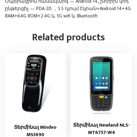
Օպերացիոն համակարգ — Android 14, շտրիխ կոդ
ընթերցիչ — PDA 2D ，5.5 դյույմ էկրան+Android 14+4G
RAM+64G ROM+2.4G և 5G wifi և Bluetooth
Related products
Տերմինալ Newland NLS-
Տերմինալ Mindeo
MT6757-W4
MS3690