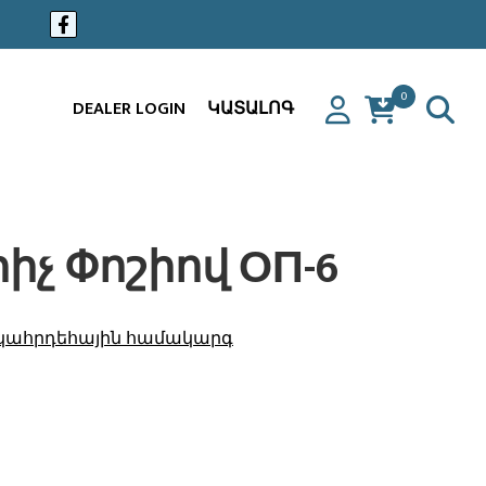
0
DEALER LOGIN
ԿԱՏԱԼՈԳ
չ Փոշիով ОП-6
կահրդեհային համակարգ