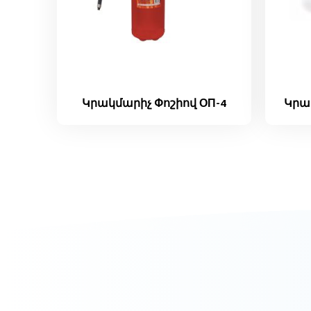
Կրակմարիչ Փոշիով ОП-4
Կրակ