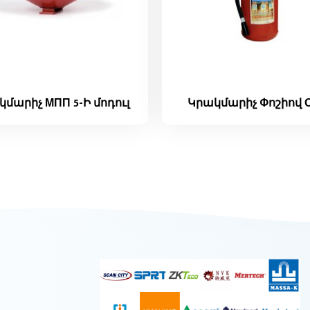
մարիչ МПП 5-Ի մոդուլ
Կրակմարիչ Փոշիով О