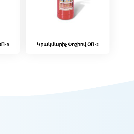
П-5
Կրակմարիչ Փոշիով ОП-2