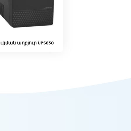
ւցման աղբյուր UPS850