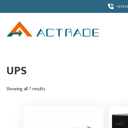
Skip
+37410
to
content
UPS
Showing all 7 results