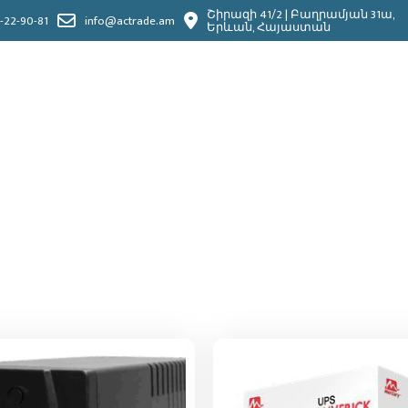
Շիրազի 41/2 | Բաղրամյան 31ա,
-22-90-81
info@actrade.am
Երևան, Հայաստան