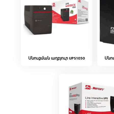
Սնուցման աղբյուր UPS1050
Սնու