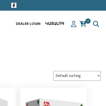
0
DEALER LOGIN
ԿԱՏԱԼՈԳ