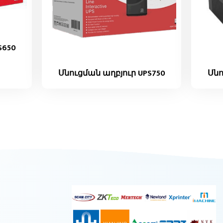
S650
Սնուցման աղբյուր UPS750
Սնո