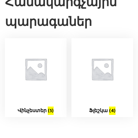
Համակարգչային
պարագաներ
Վինչեստեր
(5)
Ֆլեշկա
(4)